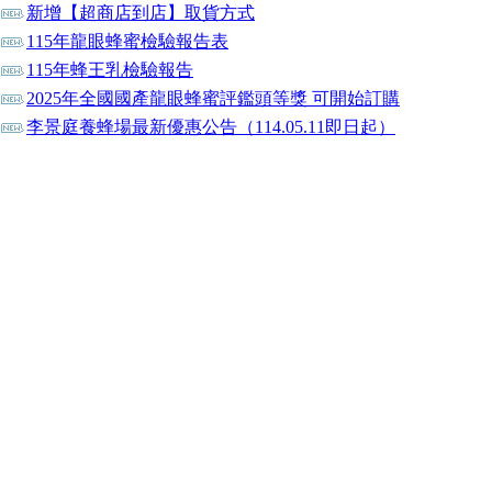
新增【超商店到店】取貨方式
115年龍眼蜂蜜檢驗報告表
115年蜂王乳檢驗報告
2025年全國國產龍眼蜂蜜評鑑頭等獎 可開始訂購
李景庭養蜂場最新優惠公告（114.05.11即日起）