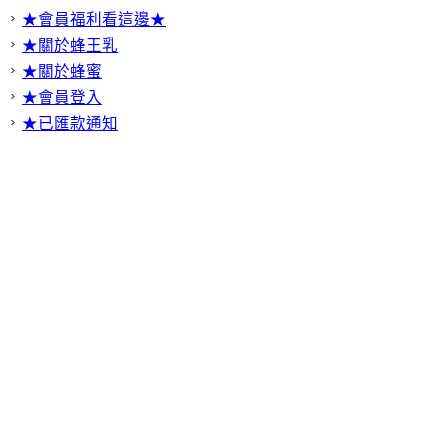
★會員福利看這邊★
★關於蜂王乳
★關於蜂蜜
★會員登入
★已匯款通知